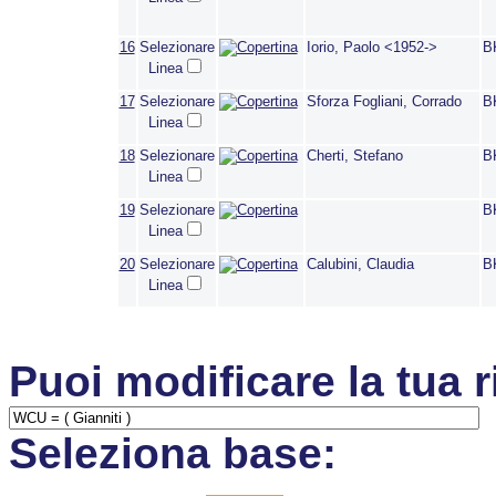
16
Selezionare
Iorio, Paolo <1952->
B
Linea
17
Selezionare
Sforza Fogliani, Corrado
B
Linea
18
Selezionare
Cherti, Stefano
B
Linea
19
Selezionare
B
Linea
20
Selezionare
Calubini, Claudia
B
Linea
Puoi modificare la tua r
Seleziona base: