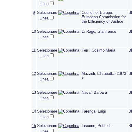
Linea
9
Selezionare
Council of Europe:
B
European Commission for
Linea
the Efficiency of Justice
10
Selezionare
Di Rago, Gianfranco
B
Linea
11
Selezionare
Ferri, Cosimo Maria
B
Linea
12
Selezionare
Mazzoli, Elisabetta <1973-
B
>
Linea
13
Selezionare
Nacar, Barbara
B
Linea
14
Selezionare
Farenga, Luigi
B
Linea
15
Selezionare
Iascone, Potito L.
B
Linea