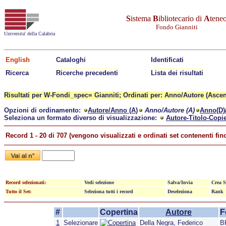
S
istema
B
ibliotecario di
A
tene
Fondo Gianniti
Universita' della Calabria
English
Cataloghi
Identificati
Ricerca
Ricerche precedenti
Lista dei risultati
Risultati per W-Fondi_spec= Gianniti; Ordinati per: Anno/Autore (Asce
Opzioni di ordinamento:
Autore/Anno (A)
Anno/Autore (A)
Anno(D)
Seleziona un formato diverso di visualizzazione:
Autore-Titolo-Copi
Record 1 - 20 di 707 (vengono visualizzati e ordinati set contenenti fin
Record selezionati:
Vedi selezione
Salva/Invia
Crea S
Tutto il Set:
Seleziona tutti i record
Deseleziona
Rank
#
Copertina
Autore
F
1
Selezionare
Della Negra, Federico
B