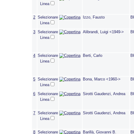
Linea
2
Selezionare
Izzo, Fausto
B
Linea
3
Selezionare
Alibrandi, Luigi <1949->
B
Linea
4
Selezionare
Berti, Carlo
B
Linea
5
Selezionare
Bona, Marco <1960->
B
Linea
6
Selezionare
Sirotti Gaudenzi, Andrea
B
Linea
7
Selezionare
Sirotti Gaudenzi, Andrea
B
Linea
8
Selezionare
Barillà, Giovanni B.
B